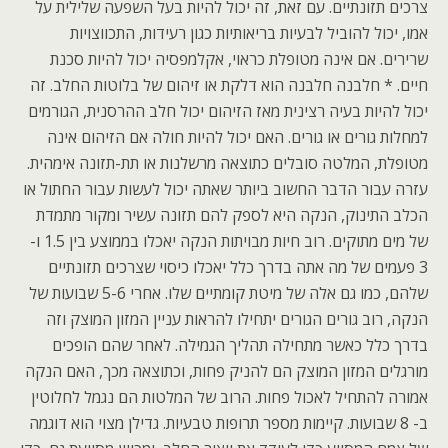
צרכים תזונתיים. עם זאת, זה יכול להיות בעל השפעה שלילית על
אמו, יכול להוביל לבעיות בריאותיות כגון רעידות, התכווצויות
שרירים. אם אינה מטופלת כראוי, אקלמפסיה יכול להיות סכנת
חיים. * חלבנה חלבנה הוא דלקת או זיהום של בלוטות החלב. זה
יכול להיות בעיה רצינית מאז הזיהום יכול חלב ההרסנית, הגורמים
למחלות גורים או גורים. האם יכול להיות חולה אם הזיהום אינה
מטופלת, המלטה סובלים כתוצאה מרשלנות או תת-תזונה אימהית.
עזרה עבור הדבר החשוב ביותר שאתה יכול לעשות עבור החתול או
הכלב התינוק, הנקה היא לספק להם תזונה עשיר ומקור מתמדת
של מים מתוקים. רוב חיות מבויתות הנקה יאכלו בממוצע בין 1.5 ו-
3 פעמים של מה אתה בדרך כלל יאכלו כיסוי שצרכים תזונתיים
שלהם, כמו גם אלה של מיטת קומתיים שלו. אחרי 5-6 שבועות של
הנקה, רוב גורים הגורים יתחילו להראות עניין המזון המוצק וזה
בדרך כלל כאשר מתחילה תהליך הגמילה. לאחר שהם הופכים
מורגלים המזון המוצק הם להניק פחות, וכתוצאה מכך, האם הנקה
אמורה להתחיל לאכול פחות. הרוב של המלטות הם נגמל לחלוטין
ב- 8 שבועות. קיימות מספר תרופות טבעיות. גדילן מצוי הוא דוגמה