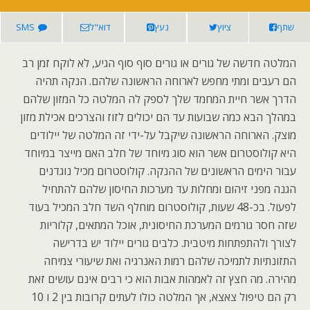
שתף
ציוץ
נעץ
דוא"ל
SMS
המלטה חדשה של גורים או גורים סוף סוף הגיע, לא לוקח זמן רב
הם רעבים ומתי מחפש לארוחה הראשונה שלהם. הנקה תהיה
הדרך אשר חיית המחמד שלך לספק לה המלטה כל המזון שלהם
במהלך הבא כמה שבועות עד הם יכולים לזוז והצרכים אכילת מזון
מוצק. הארוחה הראשונה שיקבל על-ידי זה המלטה של יילודים
היא קולוסטרום אשר הוא סוג מיוחד של חלב האם מייצר במיוחד
עבור הימים הראשונים של ההנקה. קולוסטרום מכיל נוגדנים
הגנה מפני זיהום ומחלות עד מערכות החיסון שלהם להתחיל
לפעול. בכ-48 שעות, קולוסטרום מוחלף השד חלב המכיל בעוד
שזה חסר גורמים המערכת החיסונית, אוכל המתאים, קלוריות
לצורך ולהתפתחות מיטבית. כלבים גורים יילוד יש בדרישה
התזונתיות לתמיכה שלהם רמות האנרגיה ואת שיעורי צמיחה
מהירה. מה חצץ זה לאמהות אבות הוא כי רבים אינם עושים זאת
רק הם טיפול צאצא, אך המלטה כולו לעתים קרובות בין 2 ו 10