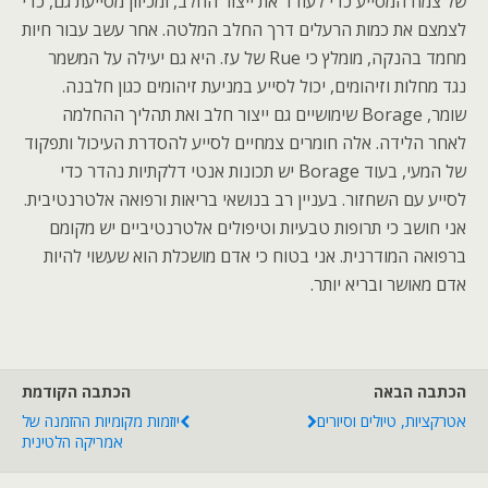
של צמח המסייע כדי לעודד את ייצור החלב, ומכיוון מסייעת גם, כדי
לצמצם את כמות הרעלים דרך החלב המלטה. אחר עשב עבור חיות
מחמד בהנקה, מומלץ כי Rue של עז. היא גם יעילה על המשמר
נגד מחלות וזיהומים, יכול לסייע במניעת זיהומים כגון חלבנה.
שומר, Borage שימושיים גם ייצור חלב ואת תהליך ההחלמה
לאחר הלידה. אלה חומרים צמחיים לסייע להסדרת העיכול ותפקוד
של המעי, בעוד Borage יש תכונות אנטי דלקתיות נהדר כדי
לסייע עם השחזור. בעניין רב בנושאי בריאות ורפואה אלטרנטיבית.
אני חושב כי תרופות טבעיות וטיפולים אלטרנטיביים יש מקומם
ברפואה המודרנית. אני בטוח כי אדם מושכלת הוא שעשוי להיות
אדם מאושר ובריא יותר.
הכתבה הבאה
הכתבה הקודמת
אטרקציות, טיולים וסיורים
יוזמות מקומיות ההזמנה של
אמריקה הלטינית