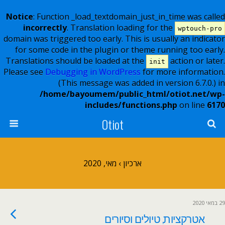
Notice
: Function _load_textdomain_just_in_time was called
incorrectly
. Translation loading for the
wptouch-pro
domain was triggered too early. This is usually an indicator
for some code in the plugin or theme running too early.
Translations should be loaded at the
action or later.
init
Please see
Debugging in WordPress
for more information.
(This message was added in version 6.7.0.) in
/home/bayoumem/public_html/otiot.net/wp-
includes/functions.php
on line
6170
Otiot
ארכיון › מאי, 2020
29 במאי 2020
אטרקציות, טיולים וסיורים