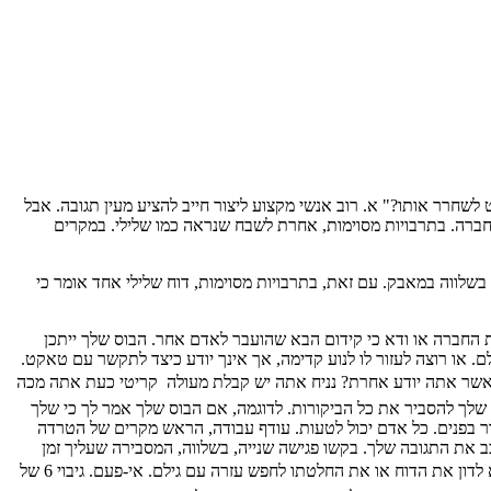
שחרר אותו?" א. רוב אנשי מקצוע ליצור חייב להציע מעין תגובה. אבל
דים הקריירה שלך. 1. להעריך את הדוח שלך לאור התרבות של החברה. בתרבויות מסוימות, אחרת לשבח שנראה כמו שלילי. במקרים
 בשלווה במאבק. עם זאת, בתרבויות מסוימות, דוח שלילי אחד אומר כי
 החברה או ודא כי קידום הבא שהועבר לאדם אחר. הבוס שלך ייתכן
. או רוצה לעזור לו לנוע קדימה, אך אינך יודע כיצד לתקשר עם טאקט.
 כאשר אתה יודע אחרת? נניח אתה יש קבלת מעולה  קריטי כעת אתה מכה
רע. או אולי יש תוכנית שעליך להבין. 4. לקבל את העובדות ללא put להתגונן. שאל את הבוס שלך להסביר את כל הביקורות. לדוגמה, אם הבוס שלך אמר לך כי שלך
ר בפנים. כל אדם יכול לטעות. עודף עבודה, הראש מקרים של הטרדה
להם לאיסוף נתונים. אפשר לומר, ללא עימות, "הרשומה שלי מציג הצלחתי שישה פרוייקטים, ארבע לא." "אפשר ללכת בשלב זה?" 5 לעכב את התגובה שלך. בקשו פגישה שנייה, בשלווה, המסבירה שעליך זמן
לחשוב. השתמש הזמן להרים את קובץ הגיבוי. חשוב על שאילתה עם זר: מאמן מקצועי, יועץ, פרופסור  משאבי אנוש כולל עורך דין אם מצדיק המצב. לא לדון את הדוח או את החלטתו לחפש עזרה עם גילם. אי-פעם. גיבוי 6 של