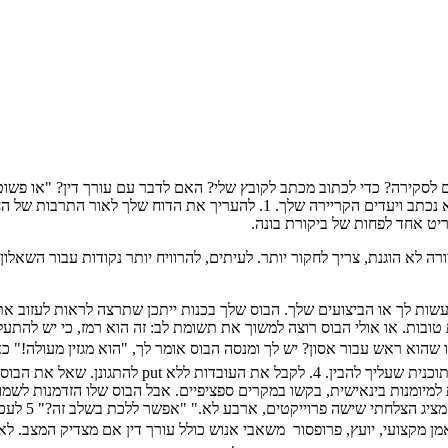
לסקירה? כדי לכתוב מכתב לקובץ שלי? האם לדבר עם עורך דין? "או פשוט ל
אם כדי להגיב, כיצד להגיב, יהיה תלוי התרבות של החברה שלך, ההודעה לא נכתב ויע
יט אחד לפחות של ביקורת בונה.
 לא הוגנת, צריך לחקור יותר. לעיתים, להרוויח יותר נקודות עבור השאלון
שות לך או הביצועים שלך. הבוס שלך בכנות ייתכן שתרצה לראות לעזוב את
ובות. או אולי הבוס רוצה למשוך את תשומת לב: זה הוא רמז, כי יש להתעלם
ו שהוא ראש עבור אסון? יש לך ומנסה הבוס אומר לך, "הוא מגזין מעולה!"
עם משאית מלאה של ביקורת. אולי באמת היה עליך בשנה 
מיומנות בינאישית, בקשו במקרים ספציפיים. אבל הבוס שלו הזדמנות לשמו
ניתן הנאפה ש