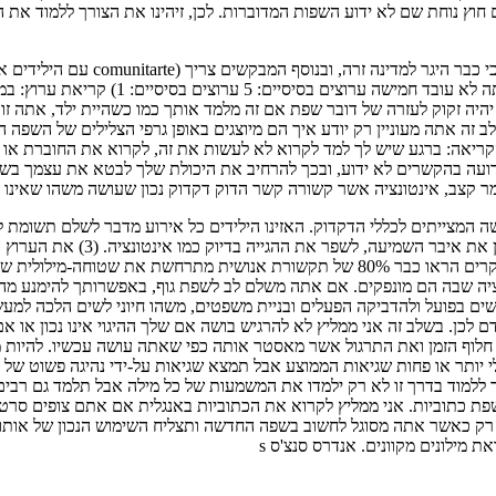
וץ נוחת שם לא ידוע השפות המדוברות. לכן, זיהינו את הצורך ללמוד את 
מסיבה זו שחייבת להיות מאוד ברור המ
עשויות להיות שונות, אך מה המוטיבציה לא
 זה אתה מעוניין רק יודע איך הם מיוצגים באופן גרפי הצלילים של השפה
ר קצב, אינטונציה אשר קשורה קשר הדוק דקדוק נכון שעושה משהו שאינו נ
המצייתים לכללי הדקדוק. האזינו הילידים כל אירוע מדבר לשלם תשומת ל
עושה את זה לפני הטלוויזיה או ה
 חלוף הזמן ואת התרגול אשר מאסטר אותה כפי שאתה עושה עכשיו. להיות 
ר או פחות שגיאות הממוצע אבל תמצא שגיאות על-ידי נהיגה פשוט של בני א
ללמוד בדרך זו לא רק ילמדו את המשמעות של כל מילה אבל תלמד גם רבים
רים לך לבחור שפת כתוביות. אני ממליץ לקרוא את הכתוביות באנגלית אם אתם צופ
ק כאשר אתה מסוגל לחשוב בשפה החדשה ותצליח השימוש הנכון של אותו. א
ת מילונים מקוונים. אנדרס סנצ'ס s