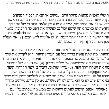
השפה כגורם מכריע עבור בעל רכיב מפתח מאוד בעת למידה, מוטיבציה.
ניעים שלך, אולי אתה עושה את זה כי כבר היגר למדינה זרה, ובנוסף המבקשים צריך (comunitarte עם הילידים או אולי תוכנית מסעות מחקר זרים, עסקים או הנאה, לבסוף המניעים
 תשיג התקדמות כלשהי אם אתה לא עובד חמישה ערוצים בסיסיים: 5 ערוצים בסיסיים: 1) קריאת ערוץ: במקרה שאתה כבר במדינה הזרה מומלץ להתחיל עם שני דברים. הראשון
הוא ללמוד קריאה, השני לא לעשות זאת. האם) לומד לקרוא: ללמוד לקרוא יהיה זקוק לעזרה של דובר שפת אם זה מלמד אותך כמו כשהיית ילד, אתה זוכר? אי לה את תואר שני, eme עם מו o וכן הלאה. זכור כי מול התהליך
 החדשה אז כאשר אתה שומע יכול גם לעשות את הפעולה ההפוכה, כלומר
להמיר צלילים לתוך ייצוגים גרפיים כי הוא מעשה הכתיבה. (ב) לא תפסיק הקריאה: ברגע שיש לך למד לקרוא לא לעשות את זה, לקרוא את החוברת או מאמר נופל לידיים שלך משום מעשה הקריאה מעשיר את vocavulario
מאז תמיד תמצאו מילים חדשות בהקשרים מוכרות כדי למצוא מילים כבר ידועה בהקשרים לא ידוע, ובכך להרחיב את היכולת שלך לבטא את עצמך בשפה החדשה כי יהיה לך יותר דוגמאות, אנאלוגיות לרשותכם. (2) את תעלת
כון מבחינה דקדוקית רק נשמע רע.
ב רבה האינטונציה ומנסה לחקות אותה נפשית או בקול רם אם אתה
רדיו. מוסיקה היא גם ערוץ חשוב כדי לכוונן את איבר השמיעה, לשפר את ההגייה בדיוק כמו אינטונציה. (3) את הערוץ החזותי: מה אתה עושה בדרך כלל עם הערוץ החזותי הוא לקרוא את שתי
ההודעות המודפסות על נייר והודעות אנשים לשדר דרך בלתי-מילוליים. מחקרים הראו כבר 80% של תקשורת אנושית מתרחשת את שטוחה-מילולית שכלומר כי האדם מתקשר בעצם והניף את ידיו, complimenta את ההודעות
שלך עם מילים ומשפטים שיש להם משמעות זו או אחרת בהתאם האינטונציה שבה הם מונפקים. אם אתה משלם לב לשפת גוף, באפשרותך להימנע מהצורך לחפש את המשמעות של מילים במילון. (4) את הערוץ של כתיבה:
כתיבת תרגיל יכול לעזור הרבה כדי לארגן מחדש את הרעיונות, ומעל הכל לשים בפועל ולהדביקה הפעלים ובניית משפטים, משהו חיוני לשים הלכה למעשה את הערוץ דרך הפה. (5) ערוץ אוראלי: דיבור ב- קצה הקרחון, היעד
הסופי שבו אנו צריכים לקבל לאחר שיש ליישם את כל הנקודות שהוזכרו קודם לכן. בשלב זה אני ממליץ לא להרגיש בושה אם שלך ההיגוי אינו נכון או אם לא conjugate הפעלים בקלות, זכרו כי לא הצלחת לדבר בשפה שלך
מודע על הטעויות בשפת שלך. אם אתם שואפים לשלמות לשון זרים צריך
דם שיש לנו כי הוא גורם לנו לא מושלם. מומלץ כלים: מילונים מקורי:
 נוספים מאז המשמעות הוא הסביר בצורה דידקטית מאוד, עם דוגמאות.
ים סרט באנגלית. אמנם קיימים לעתים רחוקות וגם ממש מה שכתוב עליו עם
ינטרנט: האינטרנט הוא מדיום מציע כמות עצומה של כלים בין תוכניות