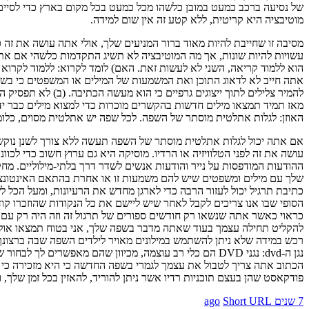
של נסיעה ברכב כמעט במובן כלשהו מכל כמעט בכל מקום בארץ כדי לסיים ח
מוטיבציה היא קריטית, ללא קטע זה אין שום למידה.
אתה חייב לא לדאוג התוכן ואת המשמעות של המילים או המשפטים כי בשלב
האוזן: לגלות אתלטית מוסתר של השפה. לכל שפה יש אתלטית מסוים, כלומ
אם אתה יכול לגלות אתלטית מוסתר של השפה תעשה ללא צורך לשנן נוקשה 
כראוי כאשר אתה שנשאו רק חודשים ספורים של תרגול זה וזה היה רק עם
להקליט תחילה עצמך בעוד שאתה מדבר בשפה שלך, אני בטוח תמצאו אולי יות
רכש במידה שלא ניתן להשתמש במילונים מאויר לילדים השפה שבה ברצונך 
נגן ה-dvd: נגני DVD הם כלי רב עוצמה, מכיוון שהם מאפש
הכתוב אתה צריך לטבול את עצמך לגמרי בשפה החדשה כי היא מזכירה כי ר
פודקאסט שהן בעצם תוכניות רדיו אשר ניתן להוריד, להאזין בכל זמן שלך, וא
7 שנים ago
Short URL