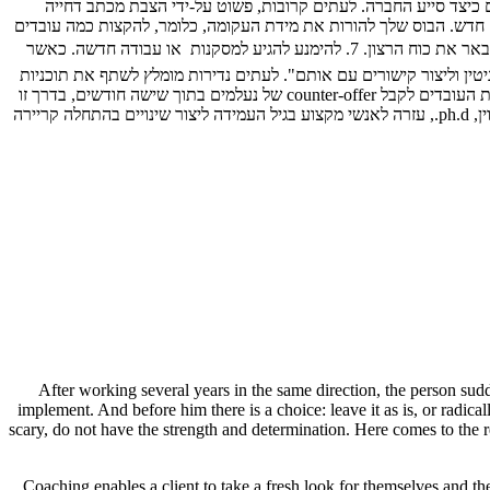
ים כיצד סייע החברה. לעתים קרובות, פשוט על-ידי הצבת מכתב דחייה
חדש. הבוס שלך להורות את מידת העקומה, כלומר, להקצות כמה עובדים
מהקטגוריה "נמוכה", גם אם כולם בסדר גמור. האדם, באפשרותך להקצות דירוגים אלה שהם פחות סביר לדבר. עותק משוכפל חזקה בכתיבה בקפידה נבאר את כוח הרצון. 7. להימנע להגיע למסקנות  או עבודה חדשה. כאשר
יטין וליצור קישורים עם אותם". לעתים נדירות מומלץ לשתף את תוכניות
שינוי הקריירה שלהם עם עמיתים או הבוס עד יש לך הצעה כתוב בכתב יד. ו נדיר שזה רעיון טוב לקבל counter-offer מחברת הנוכחי שלך. (יותר ממחצית העובדים לקבל counter-offer של נעלמים בתוך שישה חודשים, בדרך זו
או אחרת). אך אם החברה שלך רוצה לשלוח הודעה "ללכת רחוק!", אשר עשויה להיות שמח לתת לך הפניה טובה המשקף את תרומתו אמיתי. קתי גודווין, ph.d., עזרה לאנשי מקצוע בגיל העמידה ליצור שינויים בהתחלה קריירה
After working several years in the same direction, the person sudden
implement. And before him there is a choice: leave it as is, or radica
scary, do not have the strength and determination. Here comes to the r
Coaching enables a client to take a fresh look for themselves and thei