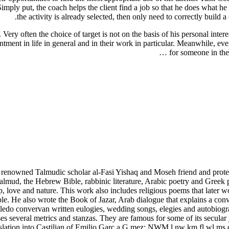
 Simply put, the coach helps the client find a job so that he does what he
the activity is already selected, then only need to correctly build a 
ery often the choice of target is not on the basis of his personal intere
ntment in life in general and in their work in particular. Meanwhile, ever
for someone in the 
 renowned Talmudic scholar al-Fasi Yishaq and Moseh friend and protege
lmud, the Hebrew Bible, rabbinic literature, Arabic poetry and Greek p
 love and nature. This work also includes religious poems that later w
e. He also wrote the Book of Jazar, Arab dialogue that explains a conv
ledo convervan written eulogies, wedding songs, elegies and autobiogra
t uses several metrics and stanzas. They are famous for some of its secul
ranslation into Castilian of Emilio Garc a G mez: NWM l nw km fl wl ms