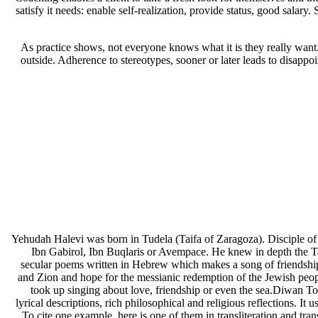
satisfy it needs: enable self-realization, provide status, good salary.
As practice shows, not everyone knows what it is they really want. V
outside. Adherence to stereotypes, sooner or later leads to disappoi
Yehudah Halevi was born in Tudela (Taifa of Zaragoza). Disciple of
Ibn Gabirol, Ibn Buqlaris or Avempace. He knew in depth the Ta
secular poems written in Hebrew which makes a song of friendship,
and Zion and hope for the messianic redemption of the Jewish peopl
took up singing about love, friendship or even the sea.Diwan To
lyrical descriptions, rich philosophical and religious reflections. I
To cite one example, here is one of them in transliteration and t