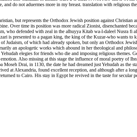
tside, and do not aduermes more in my breast. translation with religi
istian, but represents the Orthodox Jewish position against Christian 
ne. Over time its position was more radical Zionist, disenchanted beca
 who defended with zeal in the alhuyya Kitab wa-l-daleel Nusra fi al-di
Kuzari is presented to a pagan king, the king of the Kuzar-who wants to kn
es of Judaism, of which had already spoken, but only an Orthodox Jewish 
marily an apologetic works which abound in her theological and philosophi
 Yehudah elegies for friends who die and imposing religious themes. Ge
h emotion. Also missing at this stage the influence of moral poetry of 
ba Moseh Drai, in 1130, the date he had dreamed just Yehudah as the st
ved at Alexandria, found excellent reception, and although after a long
returned to Cairo. His stay in Egypt he revived in the taste for secular p