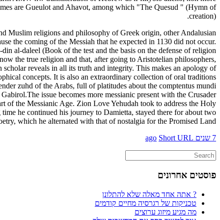
ous themes are Gueulot and Ahavot, among which "The Quesud " (Hymn of
creation).
and Muslim religions and philosophy of Greek origin, other Andalusian
use the coming of the Messiah that he expected in 1130 did not occur.
n al-daleel (Book of the test and the basis on the defense of religion
ow the true religion and that, after going to Aristotelian philosophers,
scholar reveals in all its truth and integrity. This makes an apology of
cal concepts. It is also an extraordinary collection of oral traditions
nder zuhd of the Arabs, full of platitudes about the comptentus mundi
Ibn Gabirol.The issue becomes more messianic present with the Crusader
art of the Messianic Age. Zion Love Yehudah took to address the Holy
 time he continued his journey to Damietta, stayed there for about two
oetry, which he alternated with that of nostalgia for the Promised Land.
7 שנים ago
Short URL
פוסטים אחרונים
? אתה אחד מאלה שלא להתלונן
טכניקות של רגרסיה מחיים קודמים
מה מגיע מיזוג ערוצים