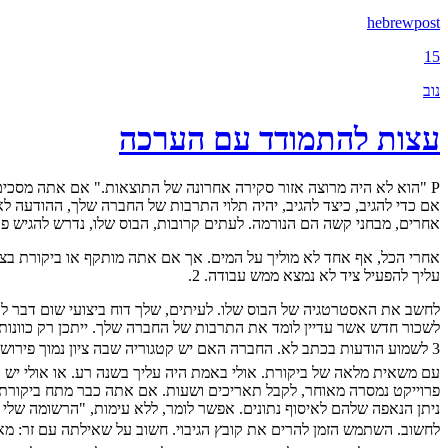
hebrewpost
15
נוב
עצות להתמודד עם הערכה
P "הוא לא היה מרוצה אזור סקירה אחרונה של התוצאות." אם אתה מסכים 
אחרים, מבחני קשה הם הנורמה. לעתים קרובות, הבוס שלו, נדרש להגיש פר
אחרי הכל, אף אחד לא מוליך על המים. אך אם אתה מותקף או ביקורת בצורה
עליך להפעיל ציד לא נמצא ממש עבודה. 2.
לחשב את האסטרטגיה של הבוס שלו. לעיתים, שלך דוח ביצועי שום דבר לע
לשכור חדש אשר עדיין לומד את התרבות של החברה שלך. ייתכן רק כוונות ט
3 לשמוע הודעות בכתב לא. החברה האם יש קטגוריה שבה ציון נמוך פירוש
פרוייקט נמסרה מאוחר, לקבל תאריכים ושעות. אם אתה כבר מתח ביקורת ל