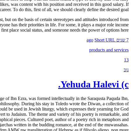
 likes, was content with his position and received in this good salary. If
career. To do this, first of all, we should clearly define the desired goal.
st, but on the basis of certain stereotypes and attitudes introduced from
yone has their priorities in life. For some, it plays a major role income
first place social status, and someone needs the power of options here …
7 שנים ago
Short URL
products and services
13
נוב
Yehuda Halevi (c.
 of Ibn Ezra, was formed intellectually in the Saraqusta Paquda Ibn,
hilosophy. During his stay in Toledo wrote the Diwan, a collection of
ould be used in Jewish liturgy, which expresses their yearning for God
ert to Judaism. The theme and variety of his poetry is remarkable, and
phical pieces. Cultured poet, author of a poetry rich in metaphors and
ar jarchas written in the budding romance, at the end of the muwassahas.
 drm AMW nw transliteration of Hebrew as if filiyolo alieno, non more