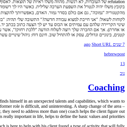
refutation של העובדות, לא רגשות. מהווה משלו ראיות של תוצאו
בקובץ משלו יהיה לנטרל את השפעת הערכה שלילית. כאשר היו לך רשומה 
לקוחות לשאול: "אני חייבת למצוא עבודה חדשה?" התשובה שלי תהיה: "בעת 
קטנים, בינוניים וגדולים, עסק או להתחיל שוב. חינם דוח: ניהול שינויים עשר סודות החיים העיקריים. ilto
7 שנים ago
Short URL
hebrewpost
13
נוב
Coaching
g, finds himself in an unexpected talents and capabilities, which wants to
ormer role is difficult, and uninteresting. A sharp change of the area –
, they need to address more than one) coach helps the client figure out
s really important in life, helps to define the basic values and priorities.
 is here to help with his client found a type of activity that will fully