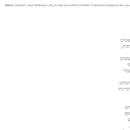
Notice
: Function _load_textdomain_just_in_time was called
incorrectly
. Translation loading for the
wpto
עטים
יון,
מעשים
י
בור
מדעי,
מיינתי
יום
כה, באופן
אש