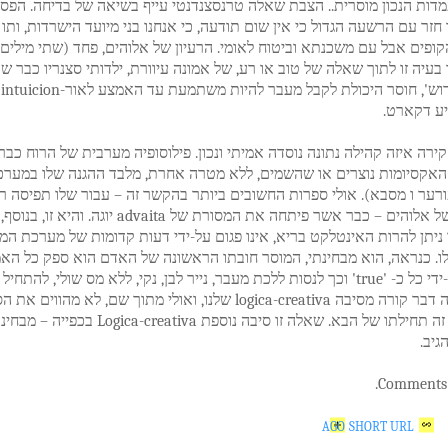
דות הנכון מוסרית.. הצבת שאלה טרנסצנדנטי עייף בשיאה של בדיחה. הפסיכ
 חזר עם הרשעה הגדול כי אין שום תודעה, כי אנחנו בני מיועד הישרדות, ותו 
ופים אבל עם משכנתא וביטוח לאומי. הרעיון של אלוהים, פחד (שתי מילים
בעיה זו לתוך שאלה של טוב או רע, של אמונה עיוורת, ילדותי סצנריו כבר ש
כביכ
ע דקארט.
ירה איזה קהילה נתונה נוסדה אמיתי ונכון. פילוסופיה מערבית של הרוח כבר
האקסיומות נוצרים או שהשמים, ללא מטרה אחרת, מלבד ההגנה שלו במערכ
רער ו מסבא). אולי ספרות החשובים ביותר בהקשר זה – עבור שלו תפיסה ר
של הרעיון של אלוהים – כבר אשר פיתחה את המסורת של advaita יוגה. והיא זו, 
ניתן להרות האינטלקט בריא, אינו פגום על-ידי דעות קדומות של מערכת המו
ו. כנראה, הוא מבחינתי, המוסר חובתו הראשונה של האדם הוא ספק כל הא
'הוקמה' על-ידי כל כ- 'true' וכך לנסות ללכת מעבר, נייר לבן, נקי, ללא מס שולי, להתח
חוצה, מריחה דבר קורה מסיבה logica-creativa שלנו, ואולי מתוך שם, לא מהווים 
לענות, אבל זה תחילתו של הבא. שאלה זו סיבה נוספת Logica-creativa בכפייה – 
גיב.
Comments a
SHORT URL