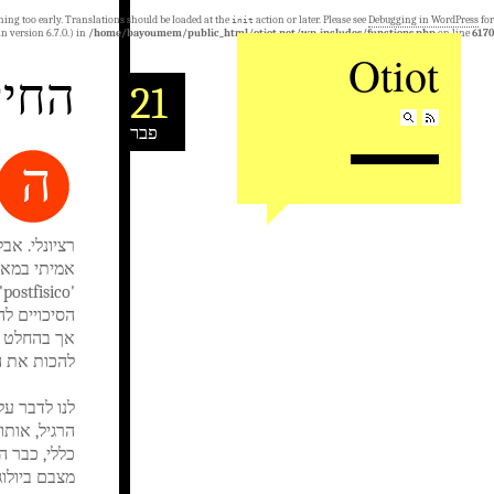
ning too early. Translations should be loaded at the
action or later. Please see
Debugging in WordPress
for
init
n version 6.7.0.) in
/home/bayoumem/public_html/otiot.net/wp-includes/functions.php
on line
6170
Otiot
החיי
21
פבר
ה
רציונלי. אב
אמיתי במאה 
הסיכויים ל
אך בהחלט לא
להכות את ה
מצבם ביולוג