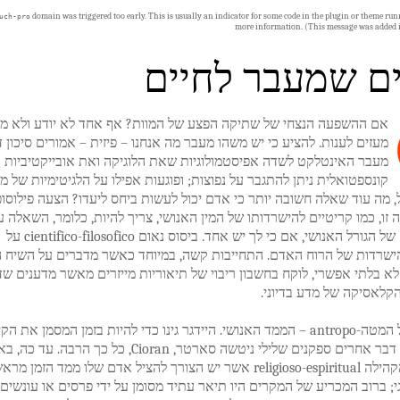
domain was triggered too early. This is usually an indicator for some code in the plugin or theme run
uch-pro
more information. (This message was added i
ם שמעבר לחיים
אם ההשפעה הנצחי של שתיקה הפצע של המוות? אף אחד לא יודע ולא מ
מעזים לענות. להציע כי יש משהו מעבר מה אנחנו – פיזית – אמורים סיכון דמ
מעבר האינטלקט לשדה אפיסטמולוגיות שאת הלוגיקה ואת אובייקטיביות
קונספטואלית ניתן להתגבר על נפוצות; ופוגעות אפילו על הלגיטימיות של 
ל, מה עוד שאלה חשובה יותר כי אדם יכול לעשות ביחס ליעדו? הצעה פילוסופ
זו, כמו קריטיים להישרדותו של המין האנושי, צריך להיות, כלומר, השאלה ע
'postfisico' של הגורל האנושי, אם כי לך יש אחד. ביסוס נאום cientifico-filosofico על
הישרדות של הרוח האדם. התחייבות קשה, במיוחד כאשר מדברים על השיח ה
 בלתי אפשרי, לוקח בחשבון ריבוי של תיאוריות מייזרים מאשר מדענים שד
קלאסיקה של מדע בדיוני.
לנו לדבר על המטה-antropo – הממד האנושי. היידגר גינו כדי להיות בזמן המסמן את הק
הרגיל, אותו דבר אחרים ספקנים שלילי ניטשה סארטר, Cioran, כל כך הרבה. עד 
כללי, כבר הקהילה religioso-espiritual אשר יש הצורך להציל אדם שלו ממד הזמן מר
י; ברוב המכריע של המקרים היו תיאר עתיד מסומן על ידי פרסים או עונשים,