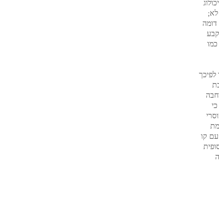
ולוג
לא;
 דומה
קבע
ול 'הקדוש', חוסר היכולת לקבל מעבר להיות משתמעת עד האמצע לאור-intuicion כמו
 לפיכך
ת
חבה
בנוסף, כי
סרי
מת
יל עם קו
את הסופית
מבחינה