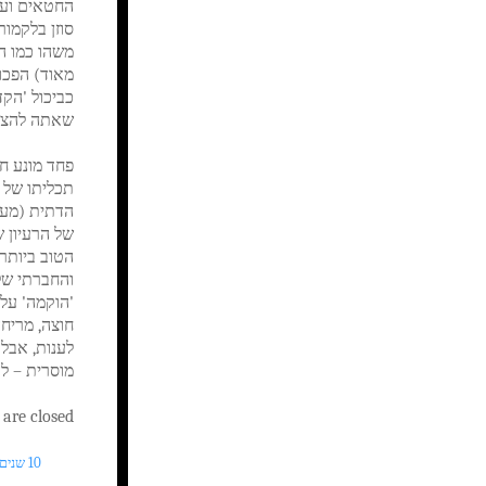
החטאים ועמ
סוזן בלקמור
משהו כמו הק
מאוד) הפכו 
שאתה להצי
פחד מונע חק
תכליתו של 
הדתית (מעו
הטוב ביותר 
והחברתי של
מוסרית – לה
re closed.
10 שנים AGO