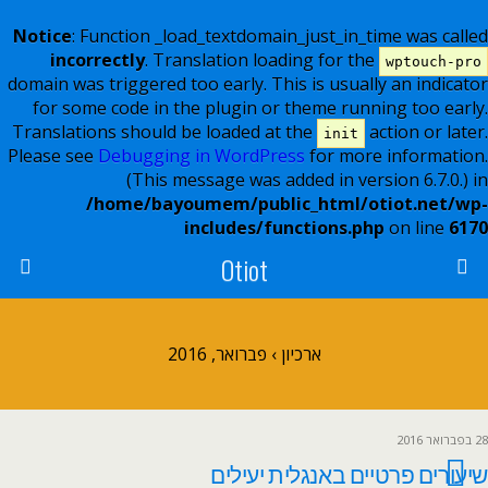
Notice
: Function _load_textdomain_just_in_time was called
incorrectly
. Translation loading for the
wptouch-pro
domain was triggered too early. This is usually an indicator
for some code in the plugin or theme running too early.
Translations should be loaded at the
action or later.
init
Please see
Debugging in WordPress
for more information.
(This message was added in version 6.7.0.) in
/home/bayoumem/public_html/otiot.net/wp-
includes/functions.php
on line
6170
Otiot
ארכיון › פברואר, 2016
28 בפברואר 2016
שיעורים פרטיים באנגלית יעילים