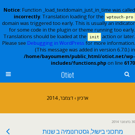
Notice
: Function _load_textdomain_just_in_time was called
incorrectly
. Translation loading for the
wptouch-pro
domain was triggered too early. This is usually an indicator
for some code in the plugin or theme running too early.
Translations should be loaded at the
action or later.
init
Please see
Debugging in WordPress
for more information.
(This message was added in version 6.7.0.) in
/home/bayoumem/public_html/otiot.net/wp-
includes/functions.php
on line
6170
Otiot
ארכיון › דצמבר, 2014
30 בדצמבר 2014
מתכוני בישול, גסטרונומיה ב שנות