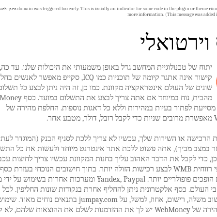
domain was triggered too early. This is usually an indicator for some code in the plugin or theme run
uch-pro
more information. (This message was added i
וירטואלי
יתוח של טכנולוגיית המחשב גדל באופן משמעותי את היכולות שלנו. עד כה,
קישור אינה אתגר קיומה של תוכניות כמו ICQ, סקייפ מאפשר לאנשים
שונים של העולם אינטראקציה מקוונת. כמו כן, זה היה ניתן לבצע כל תשלום
מהבית, נוח במיוחד אם אתה צריך לבצע את ה
מסייעת לפתור בעיות במהירות וללא כל דאגות נוספות. החלפת מהירה של
אחר.
ת הרכישה או השירות שלך, עכשיו לא צריך ללכת לסניף הבנק (המוגדר לעתי
ר במצב מביך), אתה פשוט ללכת אתר אינטרנט מיוחד ולעשות את כל התשל
ן, כדי לקבל את הדבר האהוב עליך בחנות המקוונת עכשיו צריך לחיצות עכב
בלבד, חילופי רווחית WMB לבצע רכישות הזולה יותר. בתוך חישובים הנוכחי בעזרת כסף
אלקטרוניים הופכים פופולריים יותר. Yandex, Paypal ומערכות אחרות בשימוש על 
 העולם. כסף אלקטרונית ניתן להחליף אחרת בנקודות שונות החליפין. לכל 
מהם יש חישוב משלה, רישום, אחוז, למשל, על jumpay.com בתנאים נוחים מאוד. שימ
החליפין המהירה של WebMoney יש לך את ההזדמנות לשלם את ההוצאות שלהם, לא