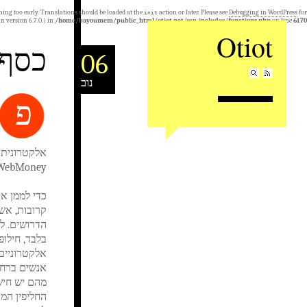
ning too early. Translations should be loaded at the
action or later. Please see
Debugging in WordPress
for
init
n version 6.7.0.) in
/home/bayoumem/public_html/otiot.net/wp-includes/functions.php
on line
6170
Otiot
כסף 
06
נוב
פ
אלקטרונית 
WebMoney מאפשרת מרובים שניות כדי לקבל רובל, דולר, מטבע 
כדי לממן א
קרובות, אש
הדרושים. לכ
אנשים ברחבי