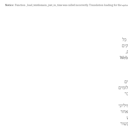
Notice
: Function _load_textdomain_just_in_time was called
incorrectly
. Translation loading for the
wpto
 כל
 בחלקים
,
תשלום במועד. כסף WebMoney
ם
ומים
ר
ידי מיליוני
אחד
וש
 קשור