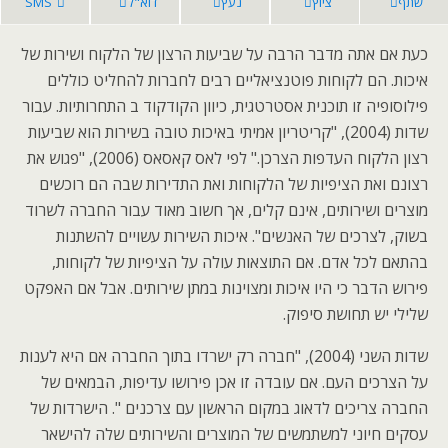
שתף
ציוץ
נעץ
דוא"ל
SMS
כעת אם אתה מדבר הרבה על שביעות הרצון של הלקוח ושירות של
איכות. הם לקוחות פוטנציאליים רבים לחברות להחליט כוללים
פילוסופיה זו תוכנית אסטרטגית, כיוון הקודקוד ב התחרותיות. עבור
שדות (2004), "קריטריון אמיתי באיכות טובה בשירות הוא שביעות
רצון הלקוח העדפות הצרכן." לפי לאס קאסאס (2006), "פגוש את
רצונם ואת הציפיות של הלקוחות ואת התדירות שבה הם רוכשים
מוצרים ושירותים, אינם קלים, אך חשוב מאוד עבור החברה לשרוד
בשוק, לצרכים של האנשים". איכות השירות עשויים להשתנות
בהתאם לכל אדם. אם התוצאות עולה על הציפיות של לקוחות,
פירוש הדבר כי היו איכות ומצוינות במתן שירותים. אבל אם האפקט
שלילי יש תחושת סיפוק.
שדות השני (2004), "חברה רק ישרדו בתוך החברה אם היא לענות
על הצרכים העם. אם עובדה זו אכן פירושו עדיפות, הבמאים של
החברה צריכים לדאוג במקום הראשון עם צרכנים ". הישרדות של
עסקים חיוני למשתמשים של המוצרים והשירותים שלה להישאר