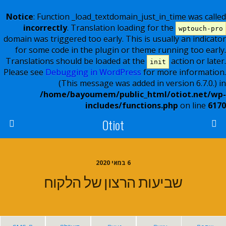
Notice
: Function _load_textdomain_just_in_time was called
incorrectly
. Translation loading for the
wptouch-pro
domain was triggered too early. This is usually an indicator
for some code in the plugin or theme running too early.
Translations should be loaded at the
action or later.
init
Please see
Debugging in WordPress
for more information.
(This message was added in version 6.7.0.) in
/home/bayoumem/public_html/otiot.net/wp-
includes/functions.php
on line
6170
Otiot
6 במאי 2020
שביעות הרצון של הלקוח