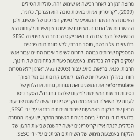
מרוצה זמן רב לאחר רכישה או שימוש זהה. סוללות הטילים
(2009), "קריטריון אמיתי באיכות טובה הוא הצרכן". כלומר,
האיכות הוא המימד המשפיע על סיפוק הצרכים של אנשים, ולכן
ההישרדות של החברה. מצוינות שביעות רצון ושירות לקוחות הוא
הנושא של חקר עבודה זו האובייקט הנבחר היא היחידה SESC
בז'ואזיירו אל נורטה, מוסד חברתי, ללא כוונת רווח פרטית
המספקת שירותים גבוהה, לתרום לשיפור איכות החיים עבור אנשי
עסקים וקהילה בכללותו, באמצעות פעולות בתחומים של: חינוך,
תרבות, פנאי, בריאות, סיוע. עבור Vaz (2003), "ארגון ללא מטרות
רווח, במהלך הפעילויות שלהם, לעתים קרובות גם מול הצורך
reformulate את המושגים ואת תנוחות, נוחות או הלחץ של
נסיבות חדשות המאיימות למיקום שלהם בחברה". הסקר ניסו
לענות על השאלה הבאה: מה הקריטריונים יעשה להשגת שביעות
הרצון של הלקוח באמצעות שירות ושירותים בתנאי על-ידי SESC,
בז'ואזיירו דו נורטי? ביחס מטרות הגשמת מחקר, יש עצמו המטרה
הכללית: לנתח אילו קריטריונים יעשה להשגת שביעות הרצון של
הלקוח באמצעות מימוש של השירותים הניתנים על-ידי SESC.